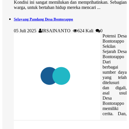
Kondisi ini sangat memilukan dan memprihatinkan. Sebagian
warga, untuk bertahan hidup mereka mencari ...
Selayang Pandang Desa Bontorappo
05 Juli 2025
IRSAINANTO
624 Kali
0
Potensi Desa
Bontorappo
Sekilas
Sejarah Desa
Bontorappo
Dari
berbagai
sumber daya
yang telah
ditelusuri
dan digali,
asal usul
Desa
Bontorappo
memiliki
cerita. Dan,