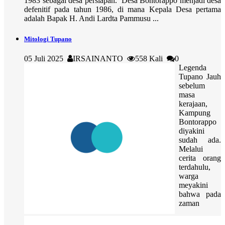
1983 sebagai desa persiapan. Desa Bontorappo menjadi desa
defenitif pada tahun 1986, di mana Kepala Desa pertama
adalah Bapak H. Andi Lardta Pammusu ...
Mitologi Tupano
05 Juli 2025
IRSAINANTO
558 Kali
0
Legenda
Tupano Jauh
sebelum
masa
kerajaan,
Kampung
Bontorappo
diyakini
sudah ada.
Melalui
cerita orang
terdahulu,
warga
meyakini
bahwa pada
zaman