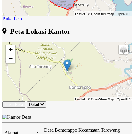
Leaflet
|
© OpenStreetMap
|
OpenSID
Buka Peta
Peta Lokasi Kantor
+
−
Leaflet
|
© OpenStreetMap
|
OpenSID
Buka Peta
Detail
Desa Bontorappo Kecamatan Tarowang
Alamat
: