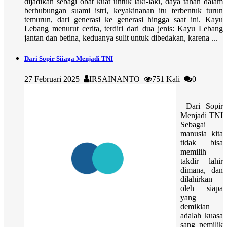
dijadikan sebagi obat kuat untuk laki-laki, daya tahan dalam
berhubungan suami istri, keyakinanan itu terbentuk turun
temurun, dari generasi ke generasi hingga saat ini. Kayu
Lebang menurut cerita, terdiri dari dua jenis: Kayu Lebang
jantan dan betina, keduanya sulit untuk dibedakan, karena ...
Dari Sopir Siiaga Menjadi TNI
27 Februari 2025
IRSAINANTO
751 Kali
0
Dari Sopir
Menjadi TNI
Sebagai
manusia kita
tidak bisa
memilih
takdir lahir
dimana, dan
dilahirkan
oleh siapa
yang
demikian
adalah kuasa
sang pemilik