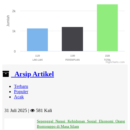
The chart has 1 X axis displaying categories.
The chart has 1 Y axis displaying Jumlah. Range: 0 to 3000.
2k
Jumlah
1k
0
1129
1199
2328
LAKI-LAKI
PEREMPUAN
TOTAL
Highcharts.com
End of interactive chart.
Arsip Artikel
Terbaru
Populer
Acak
31 Juli 2025 |
581 Kali
Sepenggal Narasi Kehidupan Sosial Ekonomi Orang
Bontorappo di Masa Silam